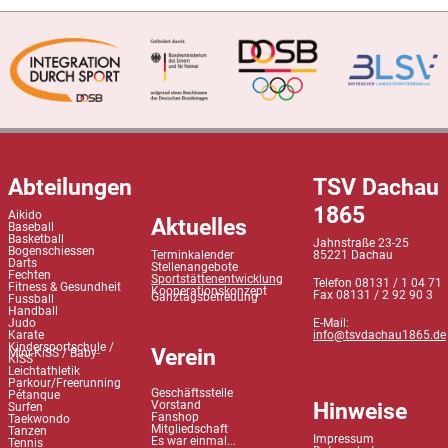
Abteilungen
TSV Dachau
1865
Aikido
Aktuelles
Baseball
Basketball
Jahnstraße 23-25
Bogenschiessen
Terminkalender
85221 Dachau
Darts
Stellenangebote
Fechten
Sportstättenentwicklung
Telefon 08131 / 1 04 71
Fitness & Gesundheit
Kooperationskonzept
Fax 08131 / 2 92 90 3
Ganztagsbetreuung
Fussball
Handball
Judo
E-Mail:
Karate
info@tsvdachau1865.de
Kindersportschule /
Verein
Mini-KiSS / Baby-
KiSS
Leichtathletik
Parkour/Freerunning
Geschäftsstelle
Pétanque
Hinweise
Vorstand
Surfen
Fanshop
Taekwondo
Mitgliedschaft
Tanzen
Impressum
Es war einmal...
Tennis