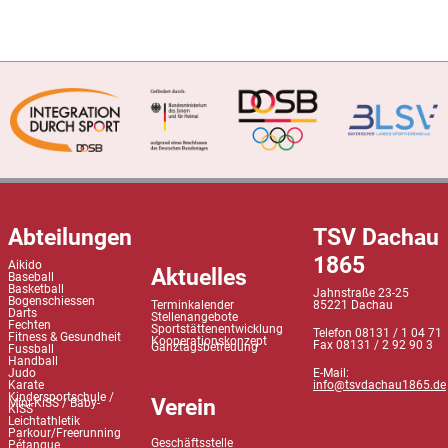
Abteilungen
TSV Dachau
1865
Aikido
Aktuelles
Baseball
Basketball
Jahnstraße 23-25
Bogenschiessen
Terminkalender
85221 Dachau
Darts
Stellenangebote
Fechten
Sportstättenentwicklung
Telefon 08131 / 1 04 71
Fitness & Gesundheit
Kooperationskonzept
Fax 08131 / 2 92 90 3
Ganztagsbetreuung
Fussball
Handball
Judo
E-Mail:
Karate
info@tsvdachau1865.de
Kindersportschule /
Verein
Mini-KiSS / Baby-
KiSS
Leichtathletik
Parkour/Freerunning
Geschäftsstelle
Pétanque