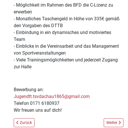
- Möglichkeit im Rahmen des BFD die C-Lizenz zu
erwerben
- Monatliches Taschengeld in Höhe von 335€ gemäß
den Vorgaben des DTTB
- Einbindung in ein dynamisches und motiviertes
Team
- Einblicke in die Vereinsarbeit und das Management
von Sportveranstaltungen
- Viele Trainingsmöglichkeiten und jederzeit Zugang
zur Halle
Bewerbung an:
Jugendtt.tsvdachau1865@gmail.com
Telefon 0171 6180937
Wir freuen uns auf dich!
Vorheriger Beitrag: Das große Treiben
Nächster Be
Zurück
Weiter