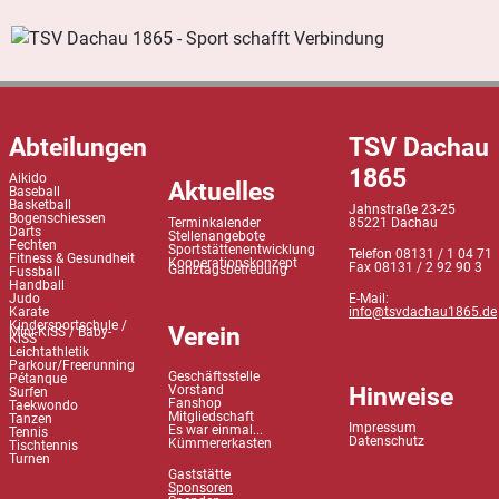
Abteilungen
TSV Dachau
1865
Aikido
Aktuelles
Baseball
Basketball
Jahnstraße 23-25
Bogenschiessen
Terminkalender
85221 Dachau
Darts
Stellenangebote
Fechten
Sportstättenentwicklung
Telefon 08131 / 1 04 71
Fitness & Gesundheit
Kooperationskonzept
Fax 08131 / 2 92 90 3
Ganztagsbetreuung
Fussball
Handball
Judo
E-Mail:
Karate
info@tsvdachau1865.de
Kindersportschule /
Verein
Mini-KiSS / Baby-
KiSS
Leichtathletik
Parkour/Freerunning
Geschäftsstelle
Pétanque
Hinweise
Vorstand
Surfen
Fanshop
Taekwondo
Mitgliedschaft
Tanzen
Impressum
Es war einmal...
Tennis
Datenschutz
Kümmererkasten
Tischtennis
Turnen
Gaststätte
Sponsoren