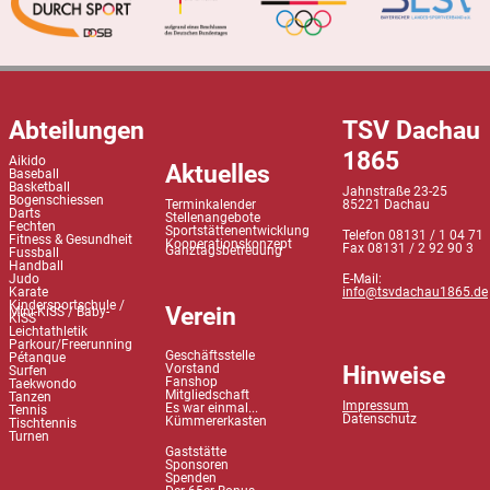
Abteilungen
TSV Dachau
1865
Aikido
Aktuelles
Baseball
Basketball
Jahnstraße 23-25
Bogenschiessen
Terminkalender
85221 Dachau
Darts
Stellenangebote
Fechten
Sportstättenentwicklung
Telefon 08131 / 1 04 71
Fitness & Gesundheit
Kooperationskonzept
Fax 08131 / 2 92 90 3
Ganztagsbetreuung
Fussball
Handball
Judo
E-Mail:
Karate
info@tsvdachau1865.de
Kindersportschule /
Verein
Mini-KiSS / Baby-
KiSS
Leichtathletik
Parkour/Freerunning
Geschäftsstelle
Pétanque
Hinweise
Vorstand
Surfen
Fanshop
Taekwondo
Mitgliedschaft
Tanzen
Impressum
Es war einmal...
Tennis
Datenschutz
Kümmererkasten
Tischtennis
Turnen
Gaststätte
Sponsoren
Spenden