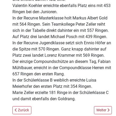
Valentin Koehler erreichte ebenfalls Platz eins mit 453
Ringen bei den Junioren.
In der Recurve Masterklasse holt Markus Albert Gold
mit 564 Ringen. Sein Teamkollege Peter Zeller reiht
sich in der Tabelle direkt dahinter ein mit 557 Ringen.
Auf Platz drei landet Michael Posch mit 439 Ringen.
In der Recurve Jugendklasse setzt sich Ennio Höfer an
die Spitze mit 570 Ringen. Ganz knapp dahinter auf
Platz zwei landet Lorenz Krammer mit 569 Ringen.
Der einzige Compoundschütze an diesem Tag, Fabian
Mühlbauer, erreicht in der Compoundklasse Herren mit
657 Ringen den ersten Rang.
In der Schülerklasse B weiblich erreichte Luisa
Meierhofer den ersten Platz mit 354 Ringen.
Marie Zeller erzielte 181 Ringe in der Schülerklasse C
und damit ebenfalls den Goldrang.
Vorheriger Beitrag: Ein Sprint durch Europa - Mulitmedia-Show m
Nächster Bei
Zurück
Weiter