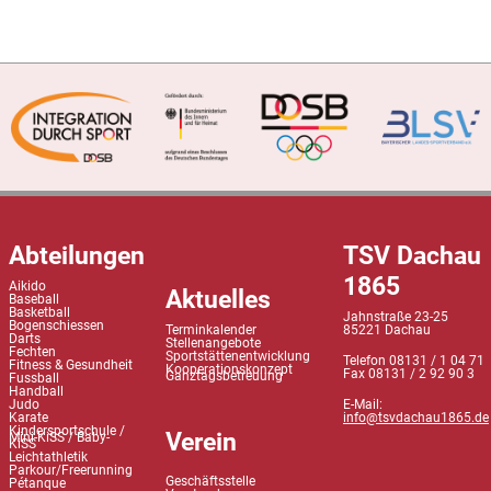
Abteilungen
TSV Dachau
1865
Aikido
Aktuelles
Baseball
Basketball
Jahnstraße 23-25
Bogenschiessen
Terminkalender
85221 Dachau
Darts
Stellenangebote
Fechten
Sportstättenentwicklung
Telefon 08131 / 1 04 71
Fitness & Gesundheit
Kooperationskonzept
Fax 08131 / 2 92 90 3
Ganztagsbetreuung
Fussball
Handball
Judo
E-Mail:
Karate
info@tsvdachau1865.de
Kindersportschule /
Verein
Mini-KiSS / Baby-
KiSS
Leichtathletik
Parkour/Freerunning
Geschäftsstelle
Pétanque