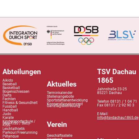
Abteilungen
TSV Dachau
1865
Aikido
Aktuelles
Baseball
Basketball
Jahnstraße 23-25
Bogenschiessen
Terminkalender
85221 Dachau
Darts
Stellenangebote
Fechten
Sportstättenentwicklung
Telefon 08131 / 1 04 71
Fitness & Gesundheit
Kooperationskonzept
Fax 08131 / 2 92 90 3
Ganztagsbetreuung
Fussball
Handball
Judo
E-Mail:
Karate
info@tsvdachau1865.de
Kindersportschule /
Verein
Mini-KiSS / Baby-
KiSS
Leichtathletik
Parkour/Freerunning
Geschäftsstelle
Pétanque