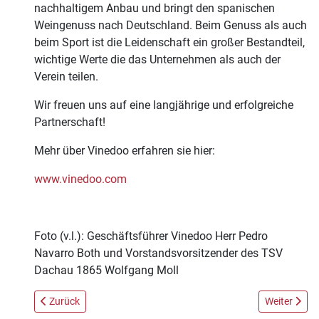
nachhaltigem Anbau und bringt den spanischen
Weingenuss nach Deutschland. Beim Genuss als auch
beim Sport ist die Leidenschaft ein großer Bestandteil,
wichtige Werte die das Unternehmen als auch der
Verein teilen.
Wir freuen uns auf eine langjährige und erfolgreiche
Partnerschaft!
Mehr über Vinedoo erfahren sie hier:
www.vinedoo.com
Foto (v.l.): Geschäftsführer Vinedoo Herr Pedro
Navarro Both und Vorstandsvorsitzender des TSV
Dachau 1865 Wolfgang Moll
Vorheriger Beitrag: Faschingsparty beim TSV Dachau 1865
Nächster Be
Zurück
Weiter