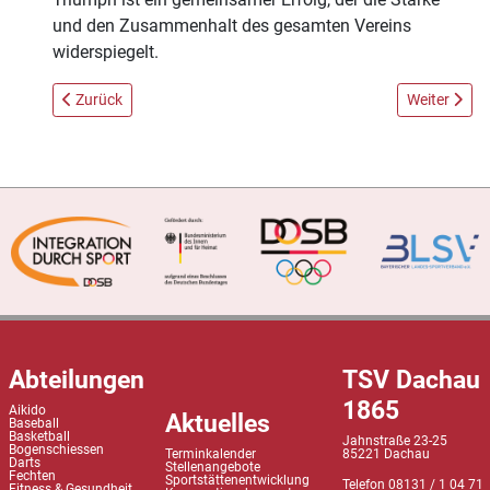
und den Zusammenhalt des gesamten Vereins
widerspiegelt.
Vorheriger Beitrag: LAUF10! startet wieder am Montag den 28. A
Nächster Be
Zurück
Weiter
Abteilungen
TSV Dachau
1865
Aikido
Aktuelles
Baseball
Basketball
Jahnstraße 23-25
Bogenschiessen
Terminkalender
85221 Dachau
Darts
Stellenangebote
Fechten
Sportstättenentwicklung
Telefon 08131 / 1 04 71
Fitness & Gesundheit