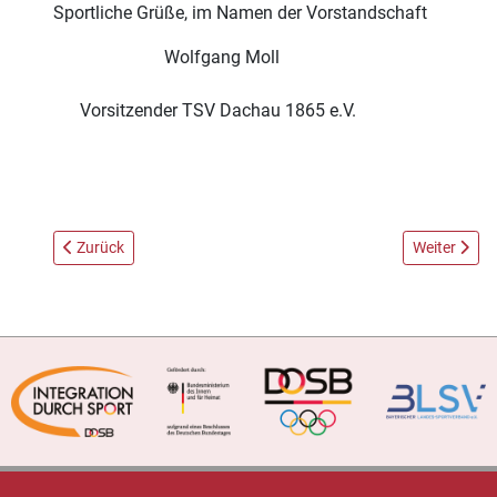
Sportliche Grüße, im Namen der Vorstandschaft
Wolfgang Moll
Vorsitzender TSV Dachau 1865 e.V.
Vorheriger Beitrag: Darts Abteilung lädt zum Jugendturnier ein
Nächster Be
Zurück
Weiter