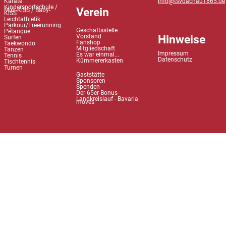
Karate
info@tsvdachau1865.de
Kindersportschule /
Verein
Mini-KiSS / Baby-
KiSS
Leichtathletik
Parkour/Freerunning
Geschäftsstelle
Pétanque
Hinweise
Vorstand
Surfen
Fanshop
Taekwondo
Mitgliedschaft
Tanzen
Impressum
Es war einmal...
Tennis
Datenschutz
Kümmererkasten
Tischtennis
Turnen
Gaststätte
Sponsoren
Spenden
Der 65er-Bonus
Landkreislauf - Bavaria
moves