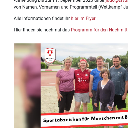
Anmeldung bis zum 1. September 2023 unter
judo@tsvd
von Namen, Vornamen und Programmteil (Wettkampf Jud
Alle Informationen findet ihr
hier im Flyer
Hier finden sie nochmal das
Programm für den Nachmitta