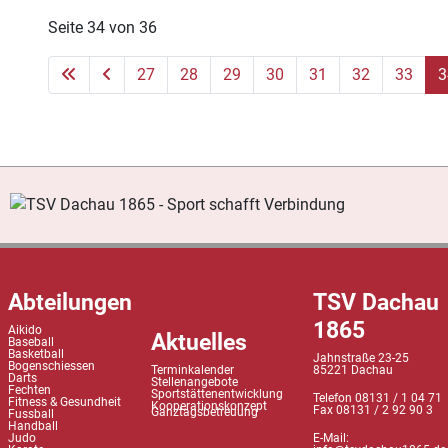
Seite 34 von 36
27
28
29
30
31
32
33
3
Abteilungen
TSV Dachau
1865
Aikido
Aktuelles
Baseball
Basketball
Jahnstraße 23-25
Bogenschiessen
Terminkalender
85221 Dachau
Darts
Stellenangebote
Fechten
Sportstättenentwicklung
Telefon 08131 / 1 04 71
Fitness & Gesundheit
Kooperationskonzept
Fax 08131 / 2 92 90 3
Ganztagsbetreuung
Fussball
Handball
Judo
E-Mail: