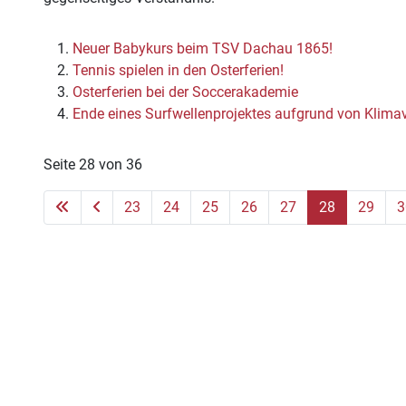
Neuer Babykurs beim TSV Dachau 1865!
Tennis spielen in den Osterferien!
Osterferien bei der Soccerakademie
Ende eines Surfwellenprojektes aufgrund von Klim
Seite 28 von 36
23
24
25
26
27
28
29
3