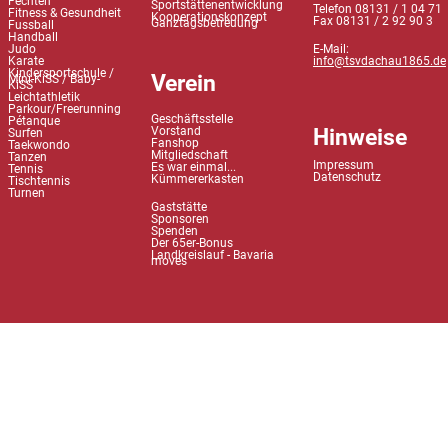
Fechten
Sportstättenentwicklung
Telefon 08131 / 1 04 71
Fitness & Gesundheit
Kooperationskonzept
Fax 08131 / 2 92 90 3
Ganztagsbetreuung
Fussball
Handball
Judo
E-Mail:
Karate
info@tsvdachau1865.de
Kindersportschule /
Verein
Mini-KiSS / Baby-
KiSS
Leichtathletik
Parkour/Freerunning
Geschäftsstelle
Pétanque
Hinweise
Vorstand
Surfen
Fanshop
Taekwondo
Mitgliedschaft
Tanzen
Impressum
Es war einmal...
Tennis
Datenschutz
Kümmererkasten
Tischtennis
Turnen
Gaststätte
Sponsoren
Spenden
Der 65er-Bonus
Landkreislauf - Bavaria
moves