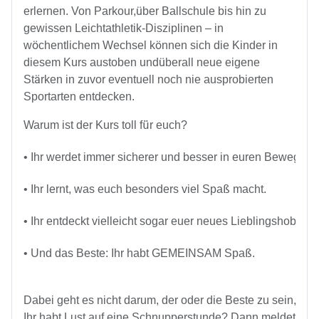
ü
erlernen. Von Parkour,
ber Ballschule bis hin zu
gewissen Leichtathletik-Disziplinen – in
ö
ö
w
chentlichem Wechsel k
nnen sich die Kinder in
ü
diesem Kurs austoben und
berall neue eigene
ä
St
rken in zuvor eventuell noch nie ausprobierten
Sportarten entdecken.
ü
Warum ist der Kurs toll f
r euch?
•
 Ihr werdet immer sicherer und besser in euren Bewegung
ß
•
 Ihr lernt, was euch besonders viel Spa
 macht.
•
 Ihr entdeckt vielleicht sogar euer neues Lieblingshobby!
ß
•
 Und das Beste: Ihr habt GEMEINSAM Spa
.
Dabei geht es nicht darum, der oder die Beste zu sein, so
Ihr habt Lust auf eine Schnupperstunde? Dann meldet euch