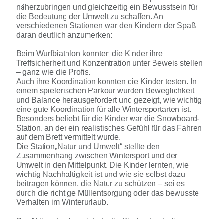
ä
ü
n
herzubringen und gleichzeitig ein Bewusstsein f
r
die Bedeutung der Umwelt zu schaffen. An
ß
verschiedenen Stationen war den Kindern der Spa
daran deutlich anzumerken:
Beim Wurfbiathlon konnten die Kinder ihre
Treffsicherheit und Konzentration unter Beweis stellen
– ganz wie die Profis.
Auch ihre Koordination konnten die Kinder testen. In
einem spielerischen Parkour wurden Beweglichkeit
und Balance herausgefordert und gezeigt, wie wichtig
ü
eine gute Koordination f
r alle Wintersportarten ist.
ü
Besonders beliebt f
r die Kinder war die Snowboard-
ü
ü
Station, an der ein realistisches Gef
hl f
r das Fahren
auf dem Brett vermittelt wurde.
Die Station
„
Natur und Umwelt“ stellte den
Zusammenhang zwischen Wintersport und der
Umwelt in den Mittelpunkt. Die Kinder lernten, wie
wichtig Nachhaltigkeit ist und wie sie selbst dazu
ö
ü
beitragen k
nnen, die Natur zu sch
tzen – sei es
ü
durch die richtige M
llentsorgung oder das bewusste
Verhalten im Winterurlaub.