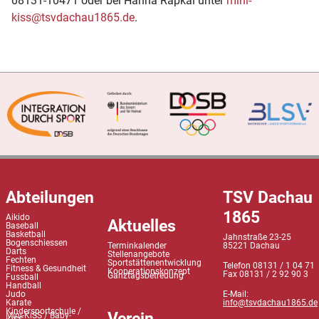
08131-10471 oder bei Hanna Rapkai unter
mini-
kiss@tsvdachau1865.de
.
Abteilungen
TSV Dachau
1865
Aikido
Aktuelles
Baseball
Basketball
Jahnstraße 23-25
Bogenschiessen
Terminkalender
85221 Dachau
Darts
Stellenangebote
Fechten
Sportstättenentwicklung
Telefon 08131 / 1 04 71
Fitness & Gesundheit
Kooperationskonzept
Fax 08131 / 2 92 90 3
Ganztagsbetreuung
Fussball
Handball
Judo
E-Mail:
Karate
info@tsvdachau1865.de
Kindersportschule /
Verein
Mini-KiSS / Baby-