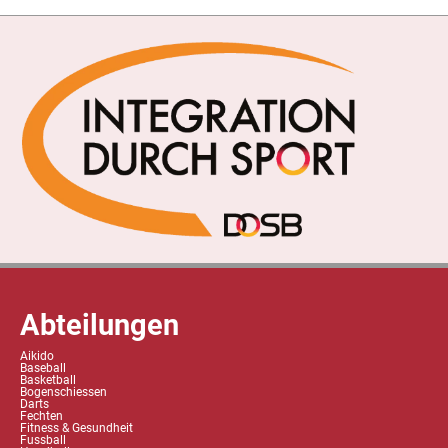
Abteilungen
Aikido
Baseball
Basketball
Bogenschiessen
Darts
Fechten
Fitness & Gesundheit
Fussball