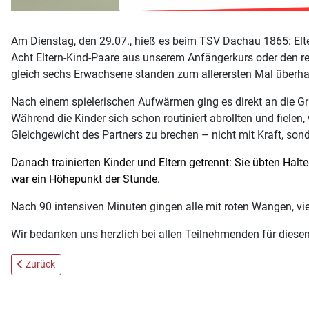
Am Dienstag, den 29.07., hieß es beim TSV Dachau 1865: El
Acht Eltern-Kind-Paare aus unserem Anfängerkurs oder den r
gleich sechs Erwachsene standen zum allerersten Mal überha
Nach einem spielerischen Aufwärmen ging es direkt an die Gr
Während die Kinder sich schon routiniert abrollten und fiele
Gleichgewicht des Partners zu brechen – nicht mit Kraft, son
Danach trainierten Kinder und Eltern getrennt: Sie übten Halt
war ein Höhepunkt der Stunde.
Nach 90 intensiven Minuten gingen alle mit roten Wangen, 
Wir bedanken uns herzlich bei allen Teilnehmenden für diese
Vorheriger Beitrag: TSV Dachau 1865 beim 3. Schwabenpokal in Do
Zurück