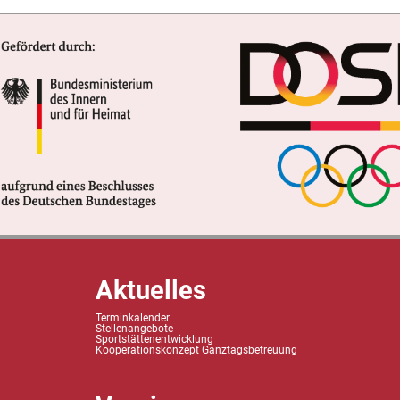
Aktuelles
Terminkalender
Stellenangebote
Sportstättenentwicklung
Kooperationskonzept Ganztagsbetreuung