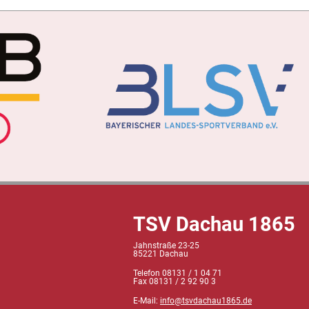
TSV Dachau 1865
Jahnstraße 23-25
85221 Dachau
Telefon 08131 / 1 04 71
Fax 08131 / 2 92 90 3
E-Mail:
info@tsvdachau1865.de