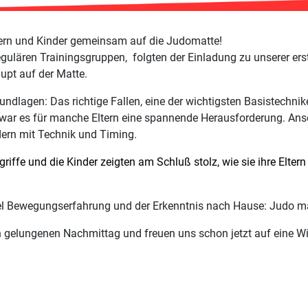
tern und Kinder gemeinsam auf die Judomatte!
egulären Trainingsgruppen,
folgten der Einladung zu unserer ers
upt auf der Matte.
undlagen: Das richtige Fallen, eine der wichtigsten Basistechn
n, war es für manche Eltern eine spannende Herausforderung. An
dern mit Technik und Timing.
egriffe und die Kinder zeigten am Schluß stolz, wie sie ihre Elte
viel Bewegungserfahrung und der Erkenntnis nach Hause: Judo 
n gelungenen Nachmittag und freuen uns schon jetzt auf eine W
nauwörth