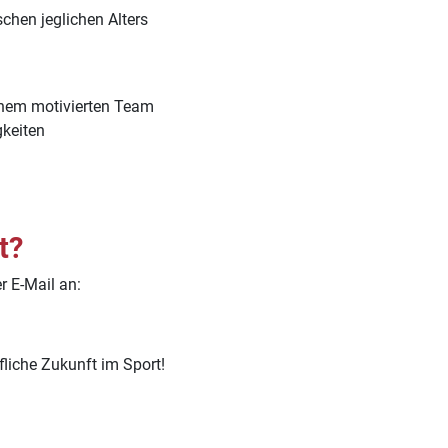
hen jeglichen Alters
inem motivierten Team
gkeiten
t?
r E-Mail an:
liche Zukunft im Sport!
KiSS (m/w/d)