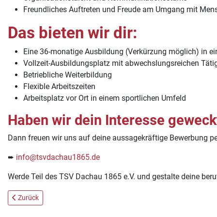
Freundliches Auftreten und Freude am Umgang mit Mensc
Das bieten wir dir:
Eine 36-monatige Ausbildung (Verkürzung möglich) in e
Vollzeit-Ausbildungsplatz mit abwechslungsreichen Täti
Betriebliche Weiterbildung
Flexible Arbeitszeiten
Arbeitsplatz vor Ort in einem sportlichen Umfeld
Haben wir dein Interesse geweck
Dann freuen wir uns auf deine aussagekräftige Bewerbung pe
➨
info@tsvdachau1865.de
Werde Teil des TSV Dachau 1865 e.V. und gestalte deine beruf
Vorheriger Beitrag: Trainer*in in Kindersportschule (KiSS) und Mini-
Zurück