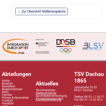
← Zur Übersicht Stellenangebote
Abteilungen
TSV Dachau
1865
Aikido
Aktuelles
Baseball
Basketball
Jahnstraße 23-25
Bogenschiessen
Terminkalender
85221 Dachau
Darts
Stellenangebote
Fechten
Sportstättenentwicklung
Telefon 08131 / 1 04 71
Fitness & Gesundheit
Kooperationskonzept
Fax 08131 / 2 92 90 3
Ganztagsbetreuung
Fussball
Handball