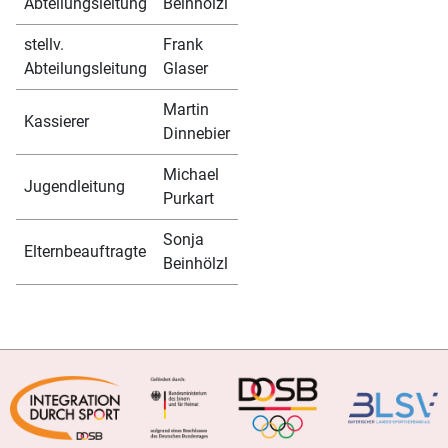
Abteilungsleitung
Beinhölzl
stellv.
Frank
Abteilungsleitung
Glaser
Martin
Kassierer
Dinnebier
Michael
Jugendleitung
Purkart
Sonja
Elternbeauftragte
Beinhölzl