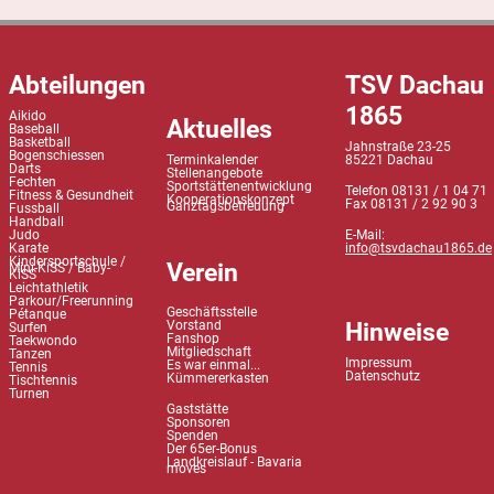
Abteilungen
TSV Dachau
1865
Aikido
Aktuelles
Baseball
Basketball
Jahnstraße 23-25
Bogenschiessen
Terminkalender
85221 Dachau
Darts
Stellenangebote
Fechten
Sportstättenentwicklung
Telefon 08131 / 1 04 71
Fitness & Gesundheit
Kooperationskonzept
Fax 08131 / 2 92 90 3
Ganztagsbetreuung
Fussball
Handball
Judo
E-Mail:
Karate
info@tsvdachau1865.de
Kindersportschule /
Verein
Mini-KiSS / Baby-
KiSS
Leichtathletik
Parkour/Freerunning
Geschäftsstelle
Pétanque
Hinweise
Vorstand
Surfen
Fanshop
Taekwondo
Mitgliedschaft
Tanzen
Impressum
Es war einmal...
Tennis
Datenschutz
Kümmererkasten
Tischtennis
Turnen
Gaststätte
Sponsoren
Spenden
Der 65er-Bonus
Landkreislauf - Bavaria
moves