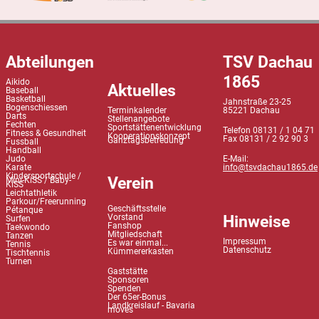
Abteilungen
TSV Dachau
1865
Aikido
Aktuelles
Baseball
Basketball
Jahnstraße 23-25
Bogenschiessen
Terminkalender
85221 Dachau
Darts
Stellenangebote
Fechten
Sportstättenentwicklung
Telefon 08131 / 1 04 71
Fitness & Gesundheit
Kooperationskonzept
Fax 08131 / 2 92 90 3
Ganztagsbetreuung
Fussball
Handball
Judo
E-Mail:
Karate
info@tsvdachau1865.de
Kindersportschule /
Verein
Mini-KiSS / Baby-
KiSS
Leichtathletik
Parkour/Freerunning
Geschäftsstelle
Pétanque
Hinweise
Vorstand
Surfen
Fanshop
Taekwondo
Mitgliedschaft
Tanzen
Impressum
Es war einmal...
Tennis
Datenschutz
Kümmererkasten
Tischtennis
Turnen
Gaststätte
Sponsoren
Spenden
Der 65er-Bonus
Landkreislauf - Bavaria
moves